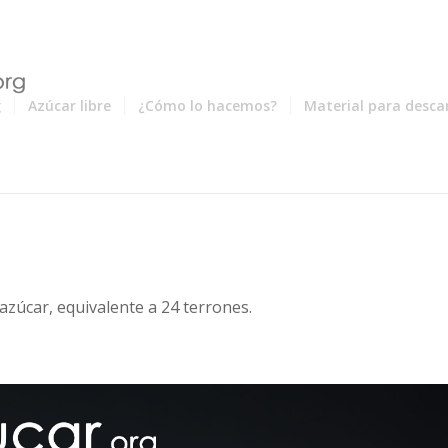
g
Azúcar libre
¿Cómo lo hacemos?
Material para desca
azúcar, equivalente a 24 terrones.