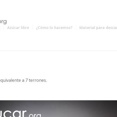
g
Azúcar libre
¿Cómo lo hacemos?
Material para desca
quivalente a 7 terrones.